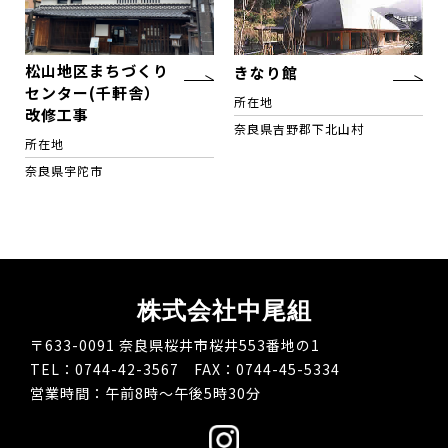
松山地区まちづくり
きなり館
センター(千軒舎）
所在地
改修工事
奈良県吉野郡下北山村
所在地
奈良県宇陀市
株式会社中尾組
〒633-0091 奈良県桜井市桜井553番地の1
TEL：0744-42-3567 FAX：0744-45-5334
営業時間：午前8時～午後5時30分