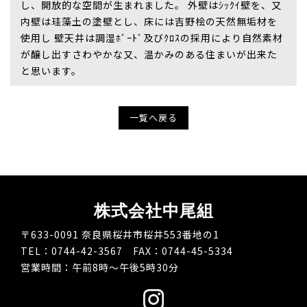
し、開放的な空間が生まれました。 外壁はｼｯｸｲ壁を、又
内壁は珪藻土の塗壁とし、床には吉野桧の天然無垢材を
使用し 壁天井は調湿ﾎﾞｰﾄﾞ及びｸﾛｽの採用により自然素材
が醸し出すさわやかな又、温かみのある住まいが出来た
と思います。
一覧へ戻る
株式会社中尾組
〒633-0091 奈良県桜井市桜井553番地の1
TEL：0744-42-3567 FAX：0744-45-5334
営業時間：午前8時～午後5時30分