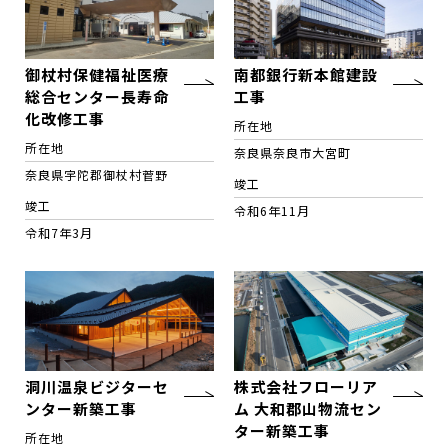
御杖村保健福祉医療
南都銀行新本館建設
総合センター長寿命
工事
化改修工事
所在地
所在地
奈良県奈良市大宮町
奈良県宇陀郡御杖村菅野
竣工
竣工
令和6年11月
令和7年3月
洞川温泉ビジターセ
株式会社フローリア
ンター新築工事
ム 大和郡山物流セン
ター新築工事
所在地