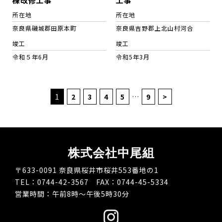
棟改修工事
工事
所在地
所在地
奈良県磯城郡田原本町
奈良県吉野郡上北山村河合
竣工
竣工
令和５年6月
令和5年3月
1
2
3
4
5
…
9
>
株式会社中尾組
〒633-0091 奈良県桜井市桜井553番地の1
TEL：0744-42-3567 FAX：0744-45-5334
営業時間：午前8時～午後5時30分