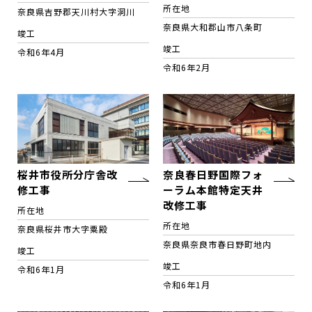
所在地
奈良県吉野郡天川村大字洞川
奈良県大和郡山市八条町
竣工
竣工
令和6年4月
令和6年2月
桜井市役所分庁舎改
奈良春日野国際フォ
修工事
ーラム本館特定天井
改修工事
所在地
所在地
奈良県桜井市大字粟殿
奈良県奈良市春日野町地内
竣工
竣工
令和6年1月
令和6年1月