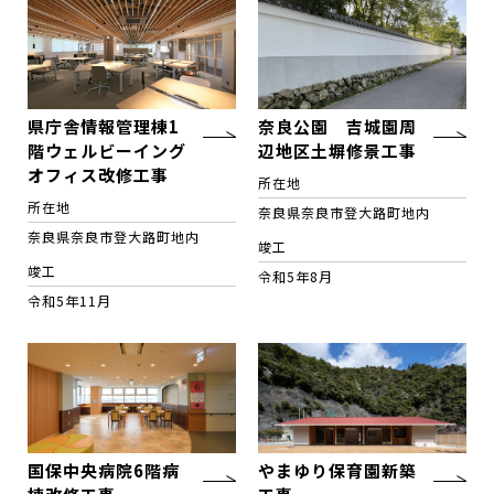
県庁舎情報管理棟1
奈良公園 吉城園周
階ウェルビーイング
辺地区土塀修景工事
オフィス改修工事
所在地
所在地
奈良県奈良市登大路町地内
奈良県奈良市登大路町地内
竣工
竣工
令和5年8月
令和5年11月
国保中央病院6階病
やまゆり保育園新築