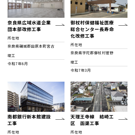
奈良県広域水道企業
御杖村保健福祉医療
団本部改修工事
総合センター長寿命
化改修工事
所在地
所在地
奈良県磯城郡田原本町宮古
奈良県宇陀郡御杖村菅野
竣工
竣工
令和7年6月
令和7年3月
南都銀行新本館建設
天理王寺線 結崎工
工事
区 函渠工事
所在地
所在地