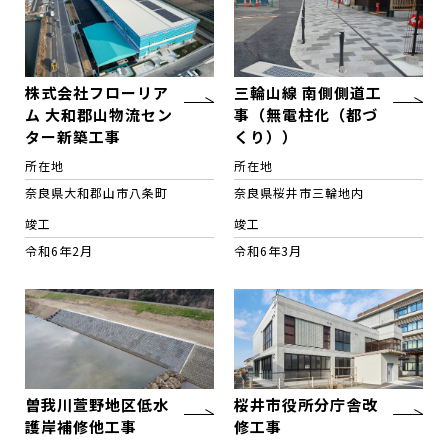
株式会社フローリア
三輪山線 南側側道工
ム 大和郡山物流セン
事（無電柱化（都づ
ター新築工事
くり））
所在地
所在地
奈良県大和郡山市八条町
奈良県桜井市三輪地内
竣工
竣工
令和6年2月
令和6年3月
曽我川萱野地区低水
桜井市役所分庁舎改
護岸補修他工事
修工事