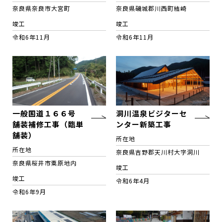
奈良県奈良市大宮町
奈良県磯城郡川西町結崎
竣工
竣工
令和6年11月
令和6年11月
一般国道１６６号
洞川温泉ビジターセ
舗装補修工事（臨単
ンター新築工事
舗装）
所在地
所在地
奈良県吉野郡天川村大字洞川
奈良県桜井市粟原地内
竣工
竣工
令和6年4月
令和6年9月