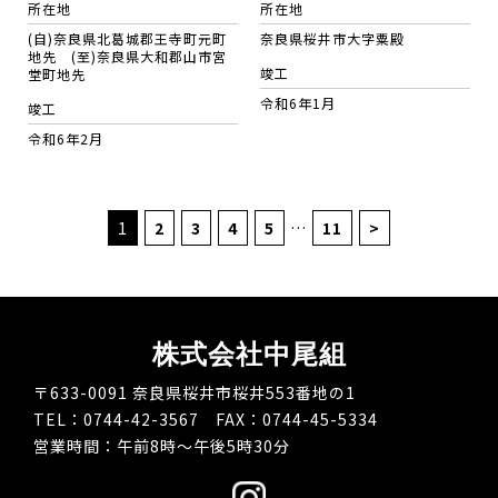
所在地
所在地
(自)奈良県北葛城郡王寺町元町
奈良県桜井市大字粟殿
地先 (至)奈良県大和郡山市宮
竣工
堂町地先
令和6年1月
竣工
令和6年2月
1
2
3
4
5
…
11
>
株式会社中尾組
〒633-0091 奈良県桜井市桜井553番地の1
TEL：0744-42-3567 FAX：0744-45-5334
営業時間：午前8時～午後5時30分