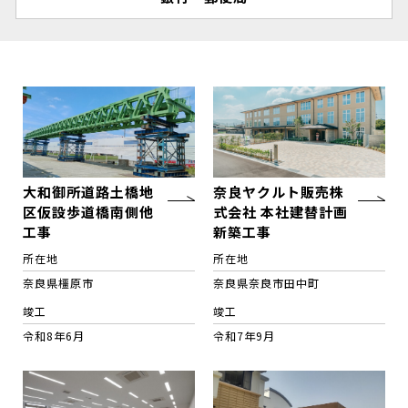
大和御所道路土橋地
奈良ヤクルト販売株
区仮設歩道橋南側他
式会社 本社建替計画
工事
新築工事
所在地
所在地
奈良県橿原市
奈良県奈良市田中町
竣工
竣工
令和8年6月
令和7年9月