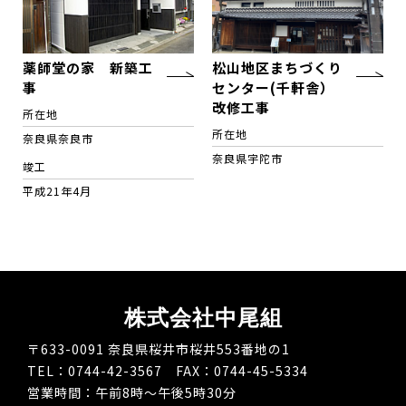
薬師堂の家 新築工
松山地区まちづくり
事
センター(千軒舎）
改修工事
所在地
所在地
奈良県奈良市
奈良県宇陀市
竣工
平成21年4月
株式会社中尾組
〒633-0091 奈良県桜井市桜井553番地の1
TEL：0744-42-3567 FAX：0744-45-5334
営業時間：午前8時～午後5時30分