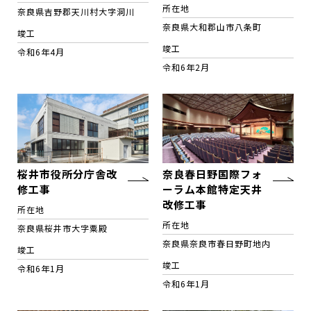
所在地
奈良県吉野郡天川村大字洞川
奈良県大和郡山市八条町
竣工
竣工
令和6年4月
令和6年2月
桜井市役所分庁舎改
奈良春日野国際フォ
修工事
ーラム本館特定天井
改修工事
所在地
所在地
奈良県桜井市大字粟殿
奈良県奈良市春日野町地内
竣工
竣工
令和6年1月
令和6年1月