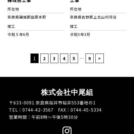
棟改修工事
工事
所在地
所在地
奈良県磯城郡田原本町
奈良県吉野郡上北山村河合
竣工
竣工
令和５年6月
令和5年3月
1
2
3
4
5
…
9
>
株式会社中尾組
〒633-0091 奈良県桜井市桜井553番地の1
TEL：0744-42-3567 FAX：0744-45-5334
営業時間：午前8時～午後5時30分