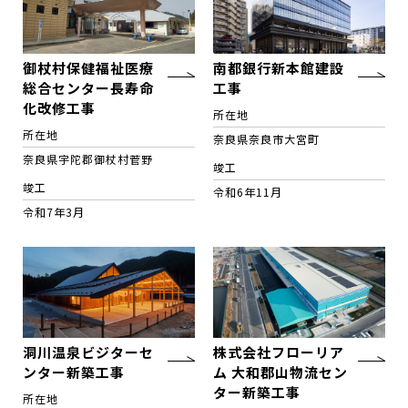
御杖村保健福祉医療
南都銀行新本館建設
総合センター長寿命
工事
化改修工事
所在地
所在地
奈良県奈良市大宮町
奈良県宇陀郡御杖村菅野
竣工
竣工
令和6年11月
令和7年3月
洞川温泉ビジターセ
株式会社フローリア
ンター新築工事
ム 大和郡山物流セン
ター新築工事
所在地