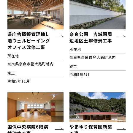
県庁舎情報管理棟1
奈良公園 吉城園周
階ウェルビーイング
辺地区土塀修景工事
オフィス改修工事
所在地
所在地
奈良県奈良市登大路町地内
奈良県奈良市登大路町地内
竣工
竣工
令和5年8月
令和5年11月
国保中央病院6階病
やまゆり保育園新築