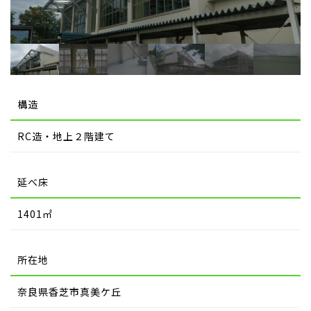
構造
RC造・地上２階建て
延べ床
1401㎡
所在地
奈良県香芝市真美ケ丘