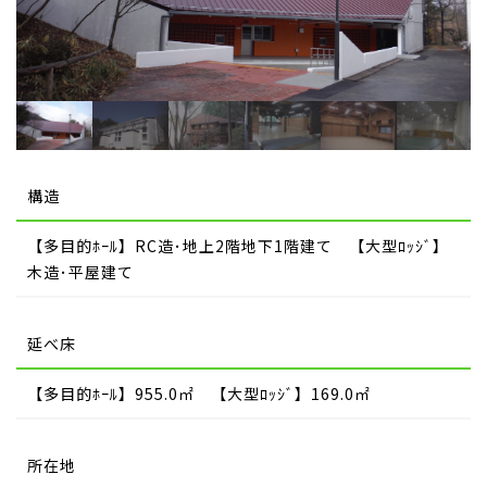
構造
【多目的ﾎｰﾙ】RC造･地上2階地下1階建て 【大型ﾛｯｼﾞ】
木造･平屋建て
延べ床
【多目的ﾎｰﾙ】955.0㎡ 【大型ﾛｯｼﾞ】169.0㎡
所在地