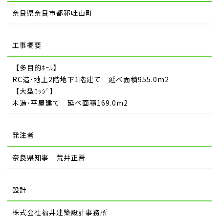
奈良県奈良市都祁吐山町
工事概要
【多目的ﾎｰﾙ】
RC造･地上2階地下1階建て 延べ面積955.0m2
【大型ﾛｯｼﾞ】
木造･平屋建て 延べ面積169.0m2
発注者
奈良県知事 荒井正吾
設計
株式会社福井建築設計事務所