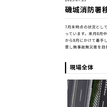
磯城消防署
7月末時点の状況とし
っています。来月8月
から8月にかけて着手
意し無事故無災害を目
現場全体