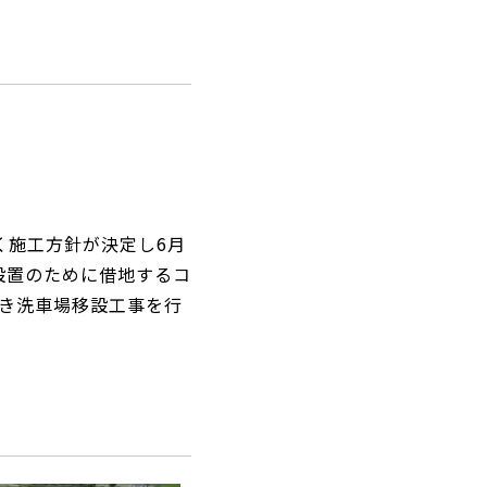
。
。
く施工方針が決定し6月
設置のために借地するコ
き洗車場移設工事を行