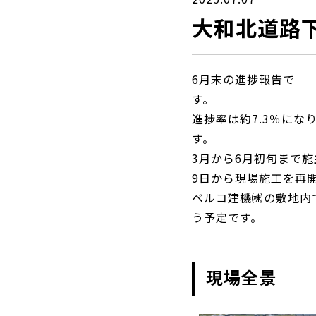
大和北道路
6月末の進捗報告で
進捗率は約7.3％にな
3月から6月初旬まで
9日から現場施工を再
ベルコ建機㈱の敷地内
う予定です。
現場全景