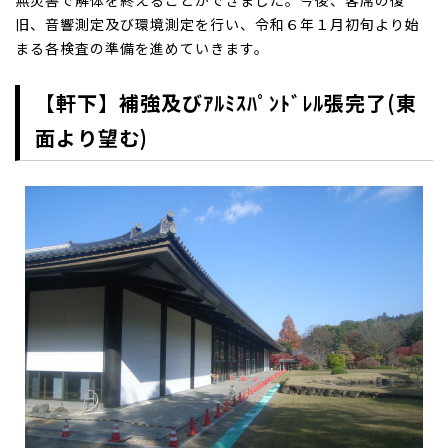
無災害で解体を終えることができました。今後、客席の復
旧、音響測定及び環境測定を行い、令和６年１月初旬より始
まる各検査の準備を進めていきます。
【軒下】補強及びｱﾙﾐｽﾊﾟﾝﾄﾞﾚﾙ張完了(東
面より望む)