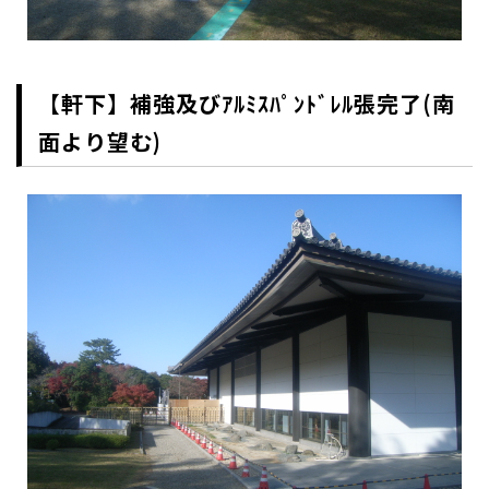
【軒下】補強及びｱﾙﾐｽﾊﾟﾝﾄﾞﾚﾙ張完了(南
面より望む)