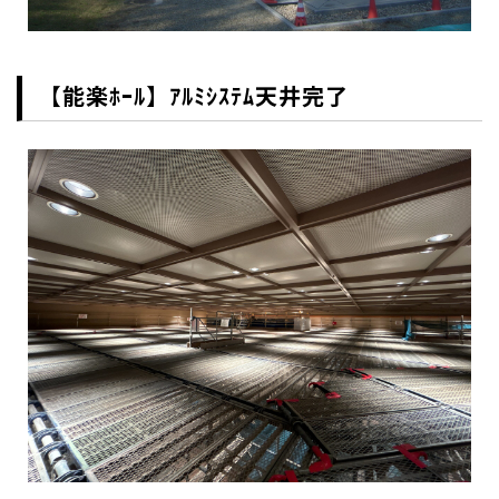
【能楽ﾎｰﾙ】ｱﾙﾐｼｽﾃﾑ天井完了