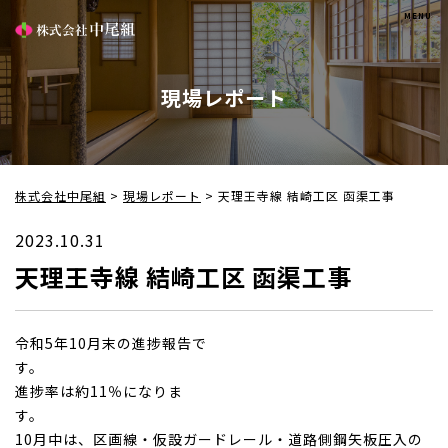
現場レポート
株式会社中尾組
>
現場レポート
>
天理王寺線 結崎工区 函渠工事
2023.10.31
天理王寺線 結崎工区 函渠工事
令和5年10月末の進捗報告で
す
進捗率は約11％になりま
10月中は、区画線・仮設ガードレール・道路側鋼矢板圧入の