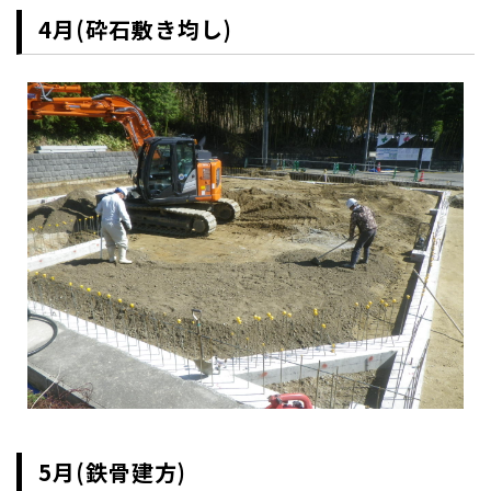
4月(砕石敷き均し)
5月(鉄骨建方)